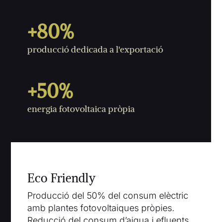
+80
%
producció dedicada a l'exportació
+50
%
energia fotovoltaica pròpia
Eco Friendly
Producció del 50% del consum elèctric
amb plantes fotovoltaiques pròpies.
Reducció del consum d’aigua i efluents.