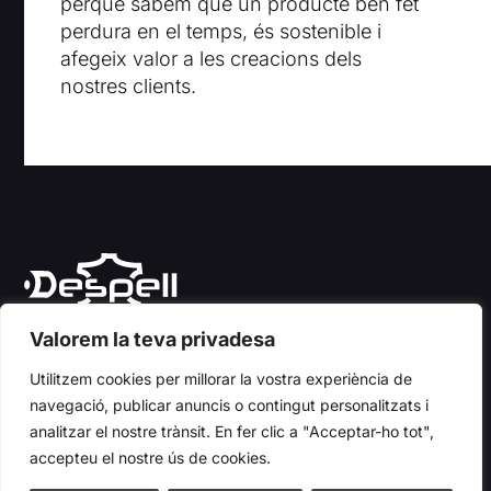
perquè sabem que un producte ben fet
perdura en el temps, és sostenible i
afegeix valor a les creacions dels
nostres clients.
Leather for your creativity
Valorem la teva privadesa
Utilitzem cookies per millorar la vostra experiència de
navegació, publicar anuncis o contingut personalitzats i
Despell, SA
analitzar el nostre trànsit. En fer clic a "Acceptar-ho tot",
c/ Molí de l’Abadia, 28
accepteu el nostre ús de cookies.
08700 – Igualada (Barcelona)